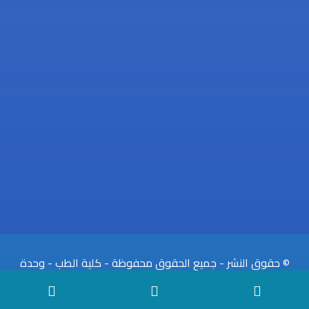
© حقوق النشر - جميع الحقوق محفوظة - كلية الطب - وحدة
الموقع الالكتروني 2026.