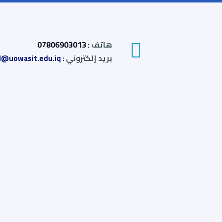
هاتف
: 07806903013
بريد إلكتروني
: it.comed@uowasit.edu.iq