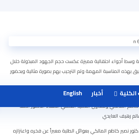
ة وسط أجواء احتفالية مميزة عكست حجم الجهود المبذولة خلال
يليق بهذه المناسبة المهمة وتم الترحيب بهم بصورة مثالية وبحضور
لكلية
أخبار
English
ة كنيهر العقابي والمساعد العلمي لرئيس الجامعة الأستاذ
ر كاظم المالكي ومعاون العميد العلمي الأستاذ الدكتور أحمد
سالم رهيف العايدي
ور نصير كاظم المالكي بعوائل الطلبة معبراً عن فخره واعتزازه