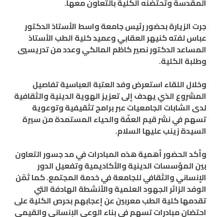
المقدسة وتحتضنه الكلية بالتعاون معها.
جرت الزيارة بحضور رئيس جامعة واسط الأستاذ الدكتور
عباس لفته كنيهر العقابي وعميد كلية الطب الأستاذ
المساعد الدكتور نصير كاظم المالكي وعدد من تدريسيي
وطلبة الكلية.
وخلال اللقاء استعرض وفد العتبة العباسية تفاصيل
المشروع الذي يهدف إلى تعزيز الهوية الدينية والثقافية
لدى الشابات الجامعيات عبر برامج تثقيفية وتوعوية
تسهم في نشر قيم العفّة والحياء المستمدة من سيرة
السيدة زينب عليها السلام.
وأكد الحضور أهمية هذه المبادرات في مد جسور التعاون
بين المؤسسات الدينية والأكاديمية وتفعيل الدور
الإنساني والثقافي للجامعة في خدمة المجتمع. كما ثمّن
الوفد الزائر الجهود العلمية والأنشطة الهادفة التي
تقدمها كلية الطب معربين عن إعجابهم بحرص الكلية على
احتضان مبادرات تسهم في بناء الوعي الإنساني والقيمي