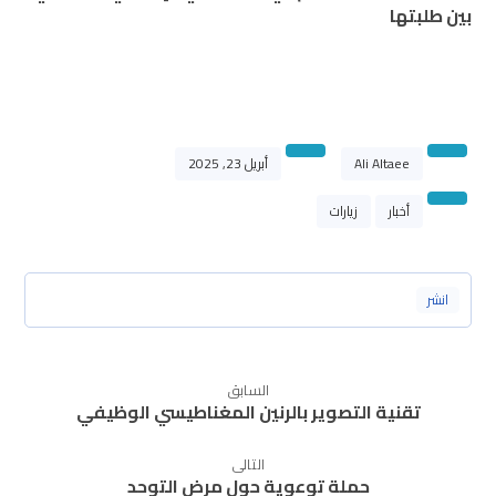
بين طلبتها
Ali Altaee
أبريل 23, 2025
أخبار
زيارات
السابق
تقنية التصوير بالرنين المغناطيسي الوظيفي
التالى
حملة توعوية حول مرض التوحد